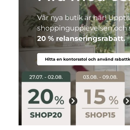
HJH
Tre produktlinjer, ett mål: 
Ergonomisk, bekväm, indivi
Hitta en kontorsstol