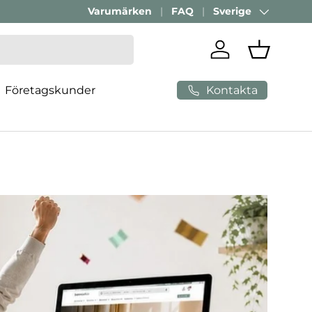
Varumärken
FAQ
Sverige
Land/Region
Logga in
Varukorg
Kontakta
Företagskunder