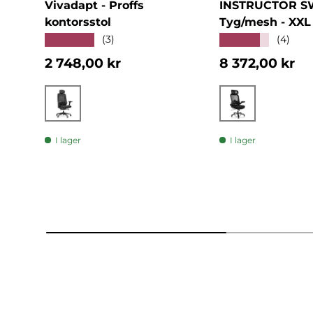
Vivadapt - Proffs
INSTRUCTOR S
kontorsstol
Tyg/mesh - XXL 
★★★★★
★★★★★
(3)
(4)
Normalpris
Normalpris
2 748,00 kr
8 372,00 kr
Svart
Svart
I lager
I lager