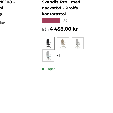
 108 -
Skandis Pro | med
KID
ol
nackstöd - Proffs
Snu
kontorsstol
★★
(6)
★★★★★
(6)
ris
Nor
 kr
2 6
Normalpris
4 458,00 kr
från
Svart
Beige
Grå
+1
Mint
I l
I lager