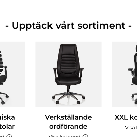
- Upptäck vårt sortiment -
iska
Verkställande
XXL ko
tolar
ordförande
Visa
ri
Visa kategori