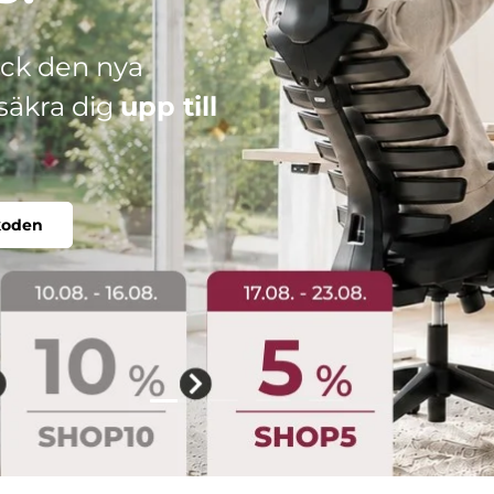
din perfekta stol.
duell.
Ladda sliden 2 från 4
Ladda sliden 1 från 4
Ladda sliden 3 från 4
Ladda sliden 4 från