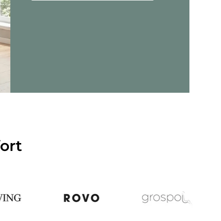
jer - Criss-Cross 20 - Loungefåtölj
ort