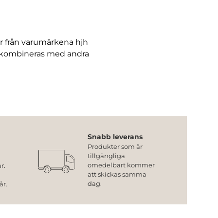
r från varumärkena hjh
e kombineras med andra
Snabb leverans
Produkter som är
tillgängliga
omedelbart kommer
r.
att skickas samma
dag.
år.