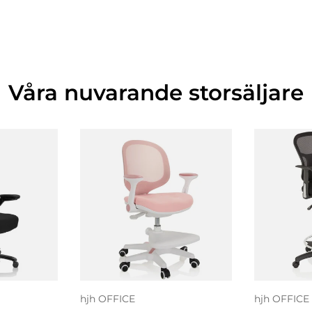
Våra nuvarande storsäljare
 i
L
gen
Välj alternativ
va
hjh OFFICE
hjh OFFICE