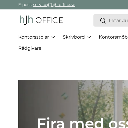
E-post:
service@hjh-office.se
Gå direkt till innehållet
Sök
Sök
Kontorsstolar
Skrivbord
Kontorsmöb
Rådgivare
Det bästa