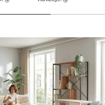
 AMIO H - Kontorsskåp
etaljer - Sitzolo 2 - Loungefåtölj