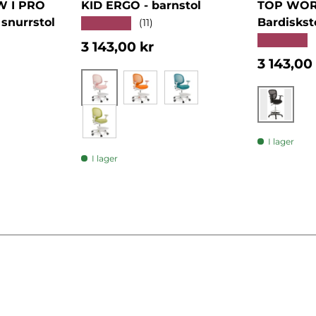
W I PRO
KID ERGO - barnstol
TOP WORK
snurrstol
Bardiskst
★★★★★
(11)
★★★★★
Normalpris
3 143,00 kr
Normalp
3 143,00
Rosa
Orange
Blå
Svart
Grön
I lager
I lager