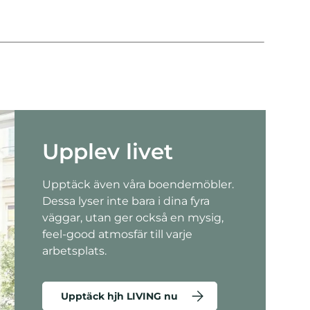
Upplev livet
Upptäck även våra boendemöbler.
Dessa lyser inte bara i dina fyra
väggar, utan ger också en mysig,
feel-good atmosfär till varje
arbetsplats.
Upptäck hjh LIVING nu