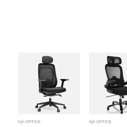
Lägg till i
Lägg till
varukorgen
varukor
hjh OFFICE
hjh OFFICE