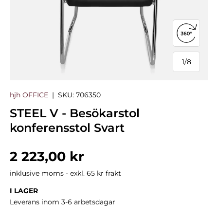
Öppna 3
1
/
8
från
hjh OFFICE
|
SKU:
706350
STEEL V - Besökarstol
konferensstol Svart
Normalpris
2 223,00 kr
inklusive moms - exkl. 65 kr frakt
I LAGER
Leverans inom 3-6 arbetsdagar