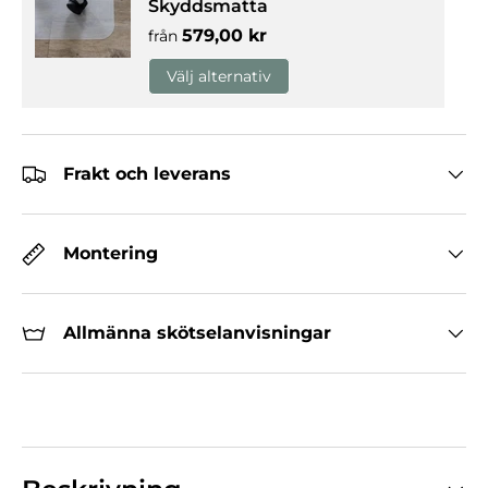
Skyddsmatta
Normalpris
579,00 kr
från
Välj alternativ
Frakt och leverans
Montering
Allmänna skötselanvisningar