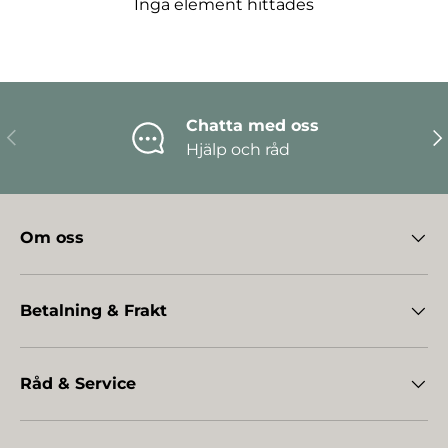
Inga element hittades
Chatta med oss
Föregående
Nä
Hjälp och råd
Om oss
Betalning & Frakt
Råd & Service