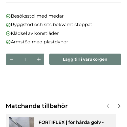
Besöksstol med medar
Ryggstöd och sits bekvämt stoppat
Klädsel av konstläder
Armstöd med plastdynor
nummer
Lägg till i varukorgen
Minska mängden
Öka kvantiteten
Föregåen
Nästa
Matchande tillbehör
FORTIFLEX | för hårda golv -