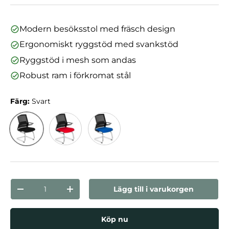
Modern besöksstol med fräsch design
Ergonomiskt ryggstöd med svankstöd
Ryggstöd i mesh som andas
Robust ram i förkromat stål
Färg:
Svart
Svart
Svart/Röd
Svart/Blå
nummer
Lägg till i varukorgen
Minska mängden
Öka kvantiteten
Köp nu