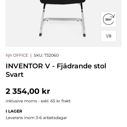
Öppna 3
1
/
8
från
hjh OFFICE
|
SKU:
732060
INVENTOR V - Fjädrande stol
Svart
Normalpris
2 354,00 kr
inklusive moms - exkl. 65 kr frakt
I LAGER
Leverans inom 3-6 arbetsdagar