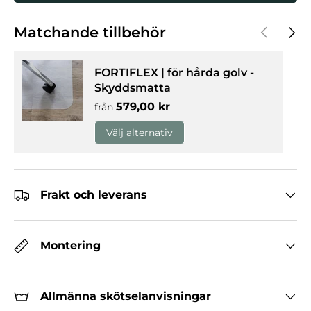
Föregåen
Nästa
Matchande tillbehör
FORTIFLEX | för hårda golv -
Skyddsmatta
Normalpris
579,00 kr
från
Välj alternativ
Frakt och leverans
Montering
Allmänna skötselanvisningar