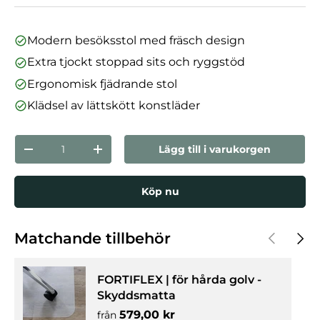
Modern besöksstol med fräsch design
Extra tjockt stoppad sits och ryggstöd
Ergonomisk fjädrande stol
Klädsel av lättskött konstläder
nummer
Lägg till i varukorgen
Minska mängden
Öka kvantiteten
Köp nu
Föregåen
Nästa
Matchande tillbehör
FORTIFLEX | för hårda golv -
Skyddsmatta
Normalpris
579,00 kr
från