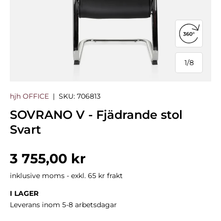
Öppna 3
1
/
8
från
hjh OFFICE
|
SKU:
706813
SOVRANO V - Fjädrande stol
Svart
Normalpris
3 755,00 kr
inklusive moms - exkl. 65 kr frakt
I LAGER
Leverans inom 5-8 arbetsdagar