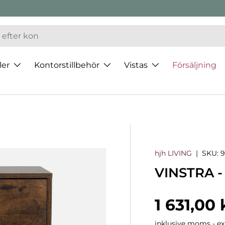
ler
Kontorstillbehör
Vistas
Försäljning
hjh LIVING
|
SKU:
VINSTRA -
Normalp
1 631,00 
inklusive moms - exk