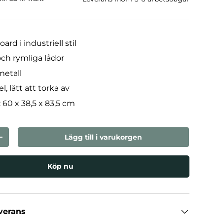
rd i industriell stil
och rymliga lådor
metall
l, lätt att torka av
: 60 x 38,5 x 83,5 cm
Lägg till i varukorgen
n
Öka kvantiteten
Köp nu
everans