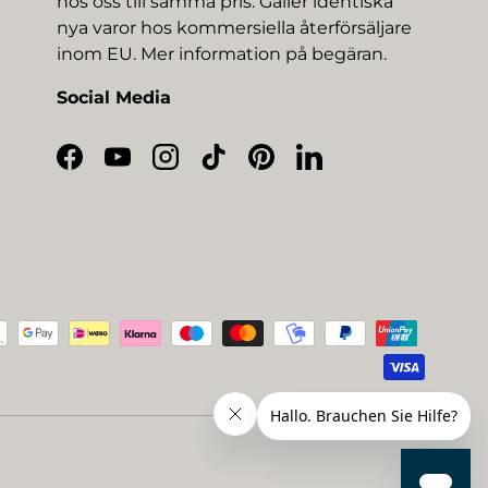
hos oss till samma pris. Gäller identiska
nya varor hos kommersiella återförsäljare
inom EU. Mer information på begäran.
Social Media
Facebook
YouTube
Instagram
TikTok
Pinterest
LinkedIn