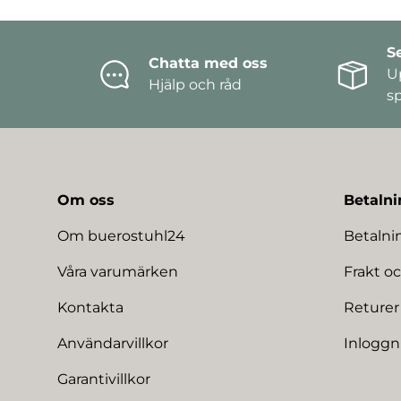
S
Chatta med oss
U
Hjälp och råd
s
Om oss
Betalni
Om buerostuhl24
Betaln
Våra varumärken
Frakt oc
Kontakta
Returer
Användarvillkor
Inloggn
Garantivillkor