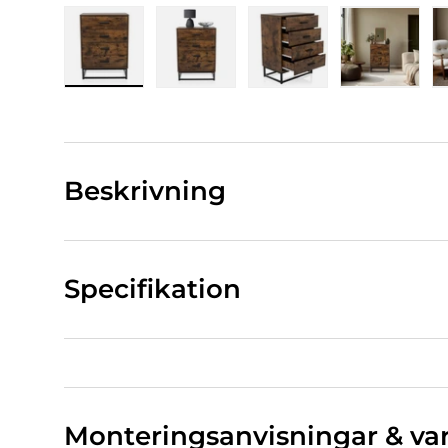
Bild 1 Ladda in i gallerivy
Bild 2 Ladda in i gallerivy
Bild 3 Ladda in i gall
Bild 4 La
Beskrivning
Specifikation
Monteringsanvisningar & va