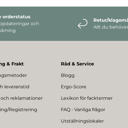
e orderstatus
Retur/klagomå
ppdateringar och
Allt du behöve
pårning
ng & Frakt
Råd & Service
ingsmetoder
Blogg
h leveranstid
Ergo-Score
 och reklamationer
Lexikon för facktermer
ing/Registrering
FAQ - Vanliga frågor
Utställningslokaler