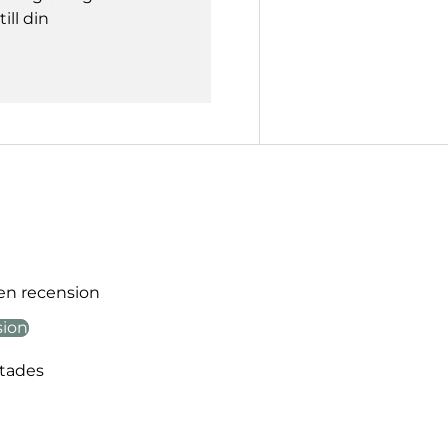
ill din
 en recension
sion
ttades