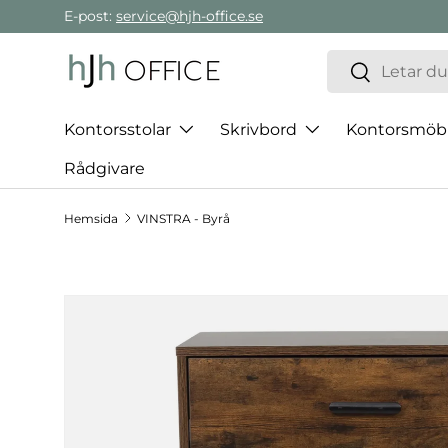
E-post:
service@hjh-office.se
Gå direkt till innehållet
Sök
Sök
Kontorsstolar
Skrivbord
Kontorsmöb
Rådgivare
Hemsida
VINSTRA - Byrå
Hoppa till produktinformation