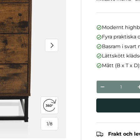
Modernt highboa
Fyra praktiska 
Nästa
Basram i svart 
Lättskött klädse
Mått (B x T x D)
nummer
Minska mängde
Öppna 360°-vy
1
/
8
från
Frakt och l