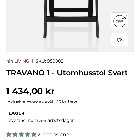
Öppna 3
1
/
8
från
hjh LIVING
|
SKU:
950002
TRAVANO 1 - Utomhusstol Svart
Normalpris
1 434,00 kr
inklusive moms - exkl. 65 kr frakt
I LAGER
Leverans inom 3-6 arbetsdagar
2 recensioner