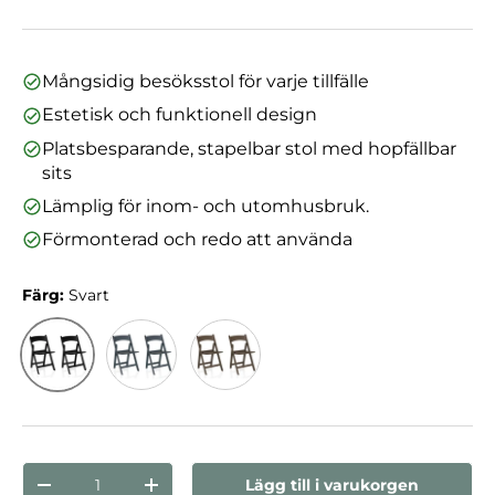
Mångsidig besöksstol för varje tillfälle
Estetisk och funktionell design
Platsbesparande, stapelbar stol med hopfällbar
sits
Lämplig för inom- och utomhusbruk.
Förmonterad och redo att använda
Färg:
Svart
Svart
Grå
Brun
nummer
Lägg till i varukorgen
Minska mängden
Öka kvantiteten