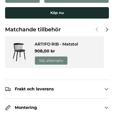
Köp nu
Föregåen
Nästa
Matchande tillbehör
ARTIFO RIB - Matstol
Normalpris
908,00 kr
Välj alternativ
Frakt och leverans
Montering