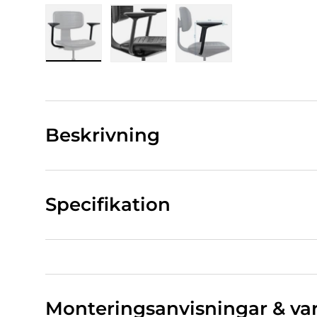
Bild 1 Ladda in i gallerivy
Bild 2 Ladda in i gallerivy
Bild 3 Ladda in i gall
Beskrivning
Specifikation
Monteringsanvisningar & va