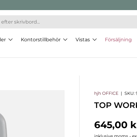
ler
Kontorstillbehör
Vistas
Försäljning
hjh OFFICE
|
SKU:
TOP WORK 
Normalp
645,00 k
inklusive moms - exk