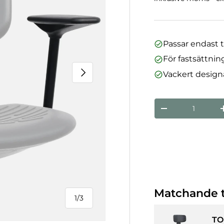
Passar endast 
För fastsättnin
Nästa
Vackert desig
nummer
Minska mängde
Matchande t
1
/
3
från
TO