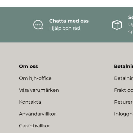
S
Chatta med oss
U
Hjälp och råd
s
Om oss
Betalni
Om hjh-office
Betaln
Våra varumärken
Frakt oc
Kontakta
Returer
Användarvillkor
Inloggn
Garantivillkor