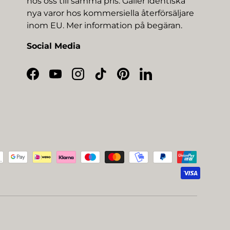
hos oss till samma pris. Gäller identiska
nya varor hos kommersiella återförsäljare
inom EU. Mer information på begäran.
Social Media
Facebook
YouTube
Instagram
TikTok
Pinterest
LinkedIn