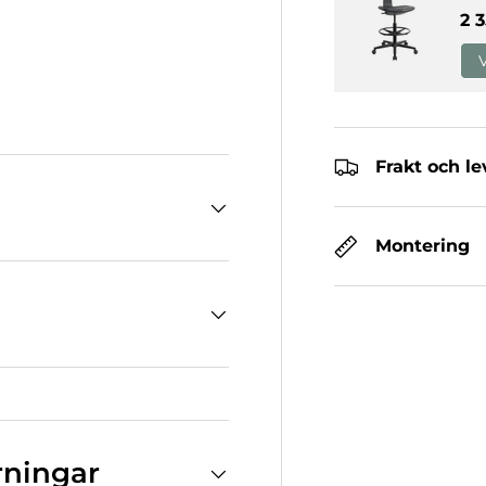
No
2 
V
erivy
Frakt och l
Montering
rningar