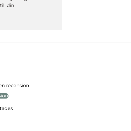
ill din
 en recension
sion
ttades