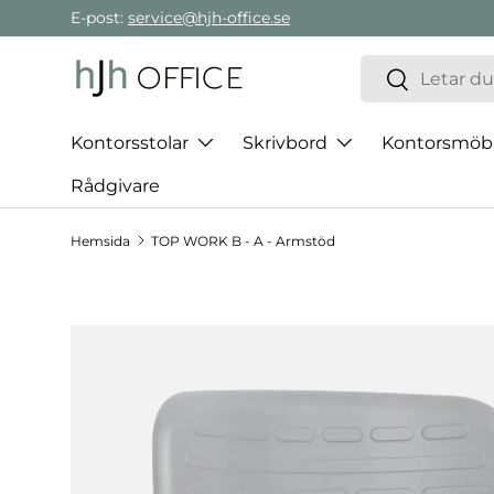
E-post:
service@hjh-office.se
Gå direkt till innehållet
Sök
Sök
Kontorsstolar
Skrivbord
Kontorsmöb
Rådgivare
Hemsida
TOP WORK B - A - Armstöd
Hoppa till produktinformation