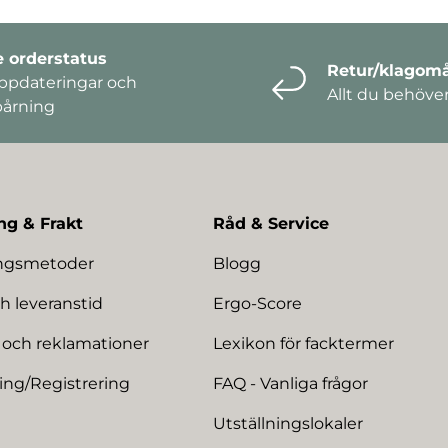
e orderstatus
Retur/klagomå
ppdateringar och
Allt du behöve
pårning
ng & Frakt
Råd & Service
ingsmetoder
Blogg
h leveranstid
Ergo-Score
 och reklamationer
Lexikon för facktermer
ing/Registrering
FAQ - Vanliga frågor
Utställningslokaler