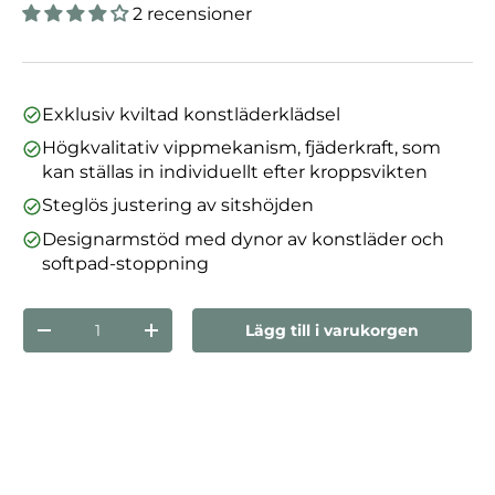
2 recensioner
Exklusiv kviltad konstläderklädsel
Högkvalitativ vippmekanism, fjäderkraft, som
kan ställas in individuellt efter kroppsvikten
Steglös justering av sitshöjden
Designarmstöd med dynor av konstläder och
softpad-stoppning
nummer
Lägg till i varukorgen
Minska mängden
Öka kvantiteten