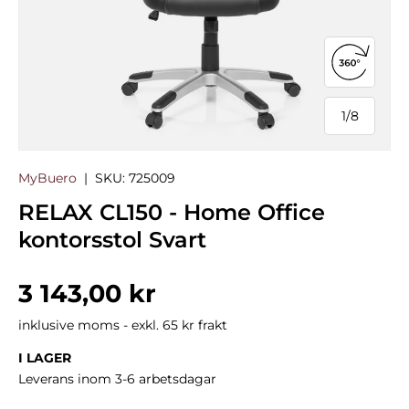
Öppna 3
1
/
8
från
MyBuero
|
SKU:
725009
RELAX CL150 - Home Office
kontorsstol Svart
Normalpris
3 143,00 kr
inklusive moms - exkl. 65 kr frakt
I LAGER
Leverans inom 3-6 arbetsdagar