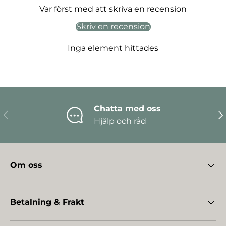
Var först med att skriva en recension
Skriv en recension
Inga element hittades
Chatta med oss
Föregående
Nä
Hjälp och råd
Om oss
Betalning & Frakt