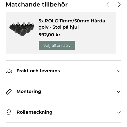
Föregåen
Nästa
Matchande tillbehör
5x ROLO 11mm/50mm Hårda
golv - Stol på hjul
Normalpris
592,00 kr
Välj alternativ
Frakt och leverans
Montering
Rollanteckning