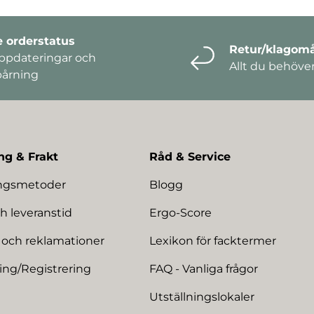
e orderstatus
Retur/klagomå
ppdateringar och
Allt du behöve
pårning
ng & Frakt
Råd & Service
ingsmetoder
Blogg
h leveranstid
Ergo-Score
 och reklamationer
Lexikon för facktermer
ing/Registrering
FAQ - Vanliga frågor
Utställningslokaler