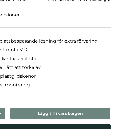
censioner
latsbesparande lösning för extra förvaring
r: Front i MDF
ulverlackerat stål
l, lätt att torka av
 plastglidskenor
el montering
Lägg till i varukorgen
n
Öka kvantiteten