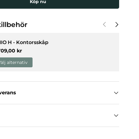
Köp nu
Föregående
Nästa
illbehör
llerivy
IO H - Kontorsskåp
rmalpris
709,00 kr
älj alternativ
everans