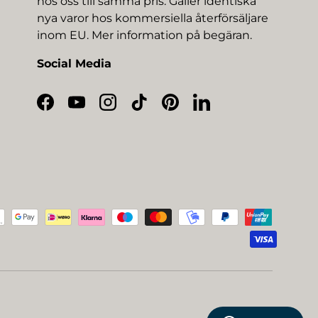
hos oss till samma pris. Gäller identiska
nya varor hos kommersiella återförsäljare
inom EU. Mer information på begäran.
Social Media
Facebook
YouTube
Instagram
TikTok
Pinterest
LinkedIn