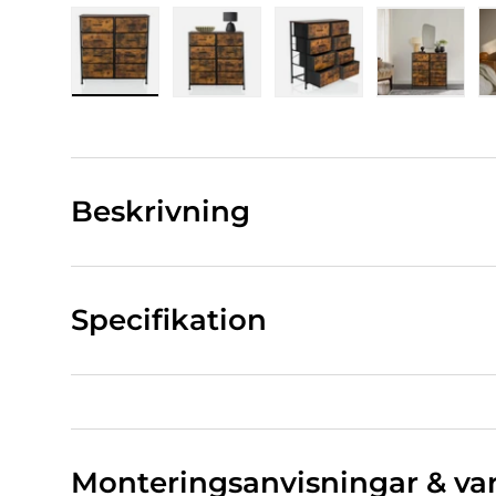
Bild 1 Ladda in i gallerivy
Bild 2 Ladda in i gallerivy
Bild 3 Ladda in i gall
Bild 4 La
Beskrivning
Specifikation
Monteringsanvisningar & va