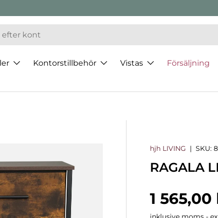
ler
Kontorstillbehör
Vistas
Försäljning
hjh LIVING
|
SKU:
RAGALA LI
Normalp
1 565,00 
inklusive moms - exk