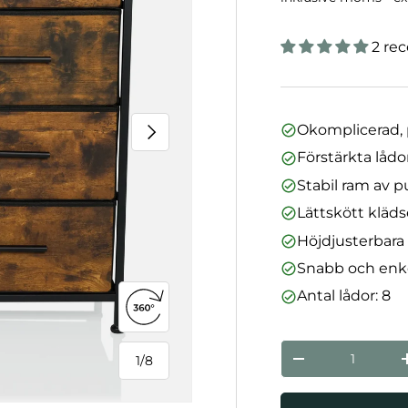
2 re
Nästa
Okomplicerad, p
Förstärkta lådo
Stabil ram av p
Lättskött klädse
Höjdjusterbara
Snabb och enk
Antal lådor: 8
Öppna 360°-vy
nummer
1
/
8
Minska mängde
från