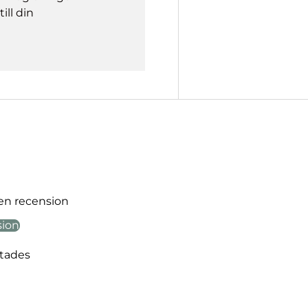
ill din
 en recension
sion
ttades