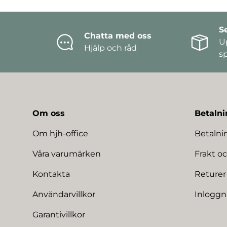
S
Chatta med oss
U
Hjälp och råd
s
Om oss
Betalni
Om hjh-office
Betaln
Våra varumärken
Frakt oc
Kontakta
Returer
Användarvillkor
Inloggn
Garantivillkor