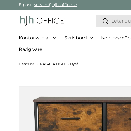
E-post:
service@hjh-office.se
Gå direkt till innehållet
Sök
Sök
Kontorsstolar
Skrivbord
Kontorsmöb
Rådgivare
Hemsida
RAGALA LIGHT - Byrå
Hoppa till produktinformation