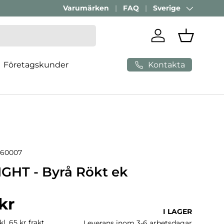
Varumärken
FAQ
Sverige
Land/Region
Logga in
Varukorg
Kontakta
Företagskunder
860007
GHT - Byrå Rökt ek
ris
kr
I LAGER
l. 65 kr frakt
Leverans inom 3-6 arbetsdagar