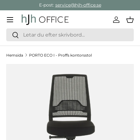
E-post:
service@hjh-office.se
Gå direkt till innehållet
Meny
Logga in
Var
Sök
Sök
Hemsida
PORTO ECO I - Proffs kontorsstol
Hoppa till produktinformation