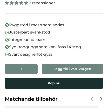
2 recensioner
Ryggstöd i mesh som andas
Justerbart svankstöd
Integrerad bakram
Synkrongunga som kan låsas i 4 steg
Svart designerfotkryss
nummer
Lägg till i varukorgen
Minska mängden
Öka kvantiteten
Köp nu
Föregåen
Nästa
Matchande tillbehör