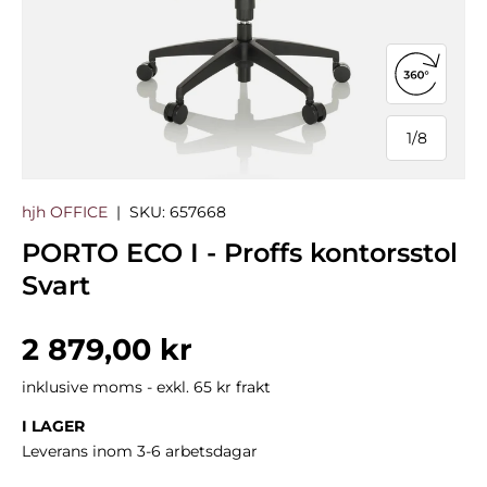
Öppna 3
1
/
8
från
hjh OFFICE
|
SKU:
657668
PORTO ECO I - Proffs kontorsstol
Svart
Normalpris
2 879,00 kr
inklusive moms - exkl. 65 kr frakt
I LAGER
Leverans inom 3-6 arbetsdagar