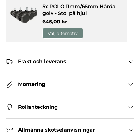
5x ROLO 11mm/65mm Hårda
golv - Stol på hjul
Normalpris
645,00 kr
Välj alternativ
Frakt och leverans
Montering
Rollanteckning
Allmänna skötselanvisningar