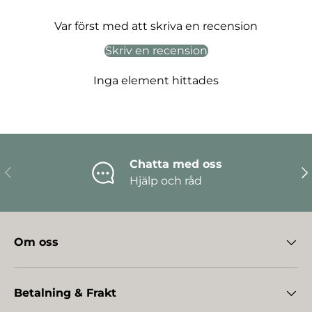
Var först med att skriva en recension
Skriv en recension
Inga element hittades
Chatta med oss
Föregående
Nä
Hjälp och råd
Om oss
Betalning & Frakt