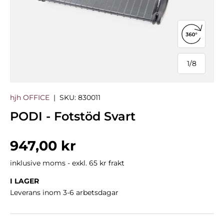
Öppna 3
1
/
8
från
hjh OFFICE
|
SKU:
830011
PODI - Fotstöd Svart
Normalpris
947,00 kr
inklusive moms - exkl. 65 kr frakt
I LAGER
Leverans inom 3-6 arbetsdagar