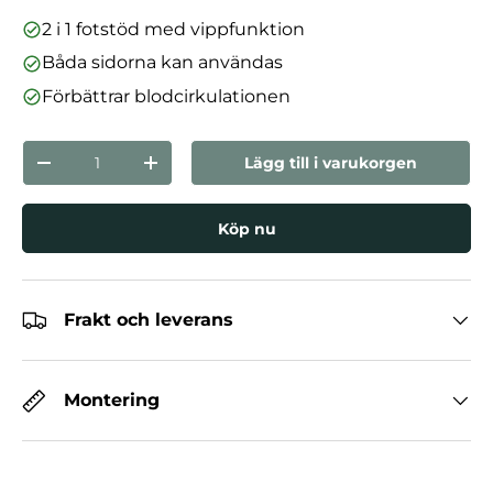
2 i 1 fotstöd med vippfunktion
Båda sidorna kan användas
Förbättrar blodcirkulationen
nummer
Lägg till i varukorgen
Minska mängden
Öka kvantiteten
Köp nu
Frakt och leverans
Montering