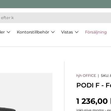
ler
Kontorstillbehör
Vistas
Försäljning
hjh OFFICE
|
SKU:
PODI F - F
Normalp
1 236,00 
inklusive moms - exk