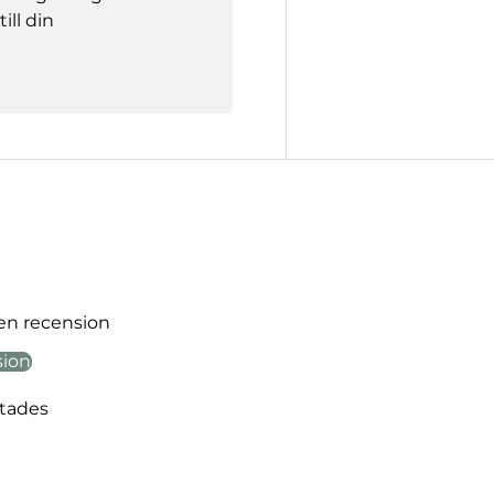
ill din
 en recension
sion
ttades