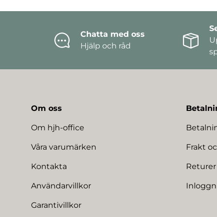
S
Chatta med oss
U
Hjälp och råd
s
Om oss
Betalni
Om hjh-office
Betaln
Våra varumärken
Frakt oc
Kontakta
Returer
Användarvillkor
Inloggn
Garantivillkor