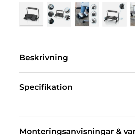
Bild 1 Ladda in i gallerivy
Bild 2 Ladda in i gallerivy
Bild 3 Ladda in i gall
Bild 4 La
Beskrivning
Specifikation
Monteringsanvisningar & va