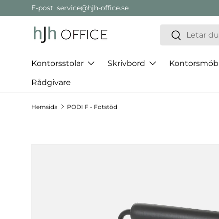
E-post:
service@hjh-office.se
Gå direkt till innehållet
Sök
Sök
Kontorsstolar
Skrivbord
Kontorsmöb
Rådgivare
Hemsida
PODI F - Fotstöd
Hoppa till produktinformation