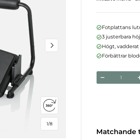
Fotplattans lut
3 justerbara hö
Nästa
Högt, vaddera
Förbättrar blod
nummer
Minska mängde
Öppna 360°-vy
1
/
8
från
Matchande t