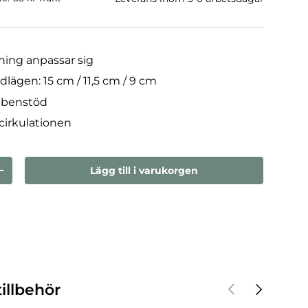
ning anpassar sig
jdlägen: 15 cm / 11,5 cm / 9 cm
t benstöd
cirkulationen
Lägg till i varukorgen
n
Öka kvantiteten
Föregående
Nästa
illbehör