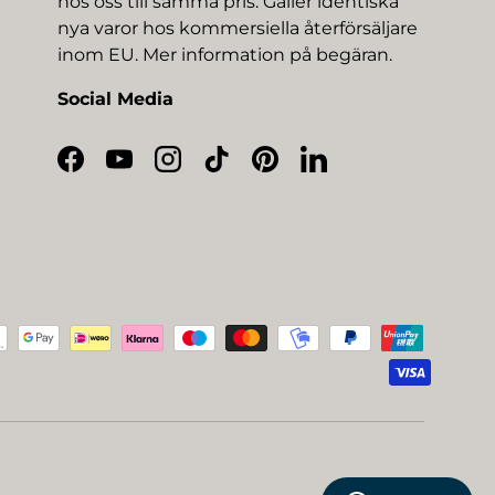
hos oss till samma pris. Gäller identiska
nya varor hos kommersiella återförsäljare
inom EU. Mer information på begäran.
Social Media
Facebook
YouTube
Instagram
TikTok
Pinterest
LinkedIn