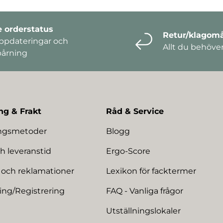
e orderstatus
Retur/klagomå
ppdateringar och
Allt du behöve
pårning
ng & Frakt
Råd & Service
ingsmetoder
Blogg
h leveranstid
Ergo-Score
 och reklamationer
Lexikon för facktermer
ing/Registrering
FAQ - Vanliga frågor
Utställningslokaler