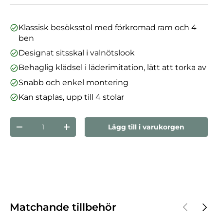
Klassisk besöksstol med förkromad ram och 4
ben
Designat sitsskal i valnötslook
Behaglig klädsel i läderimitation, lätt att torka av
Snabb och enkel montering
Kan staplas, upp till 4 stolar
nummer
Lägg till i varukorgen
Minska mängden
Öka kvantiteten
Föregåen
Nästa
Matchande tillbehör