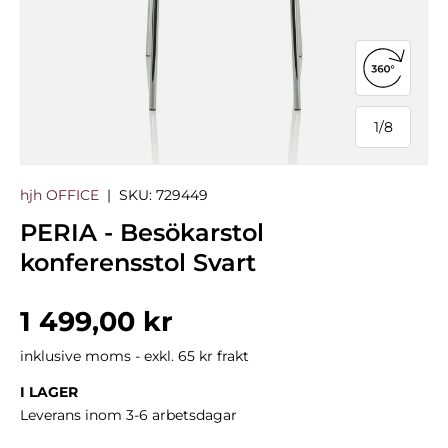
Öppna 3
1
/
8
från
hjh OFFICE
|
SKU:
729449
PERIA - Besökarstol
konferensstol Svart
Normalpris
1 499,00 kr
inklusive moms - exkl. 65 kr frakt
I LAGER
Leverans inom 3-6 arbetsdagar