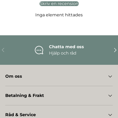
Skriv en recension
Inga element hittades
Chatta med oss
Föregående
Nä
Hjälp och råd
Om oss
Betalning & Frakt
Råd & Service