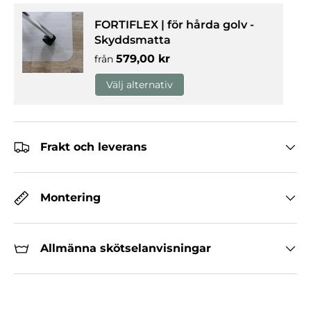
FORTIFLEX | för hårda golv -
Skyddsmatta
Normalpris
579,00 kr
från
Välj alternativ
Frakt och leverans
Montering
Allmänna skötselanvisningar