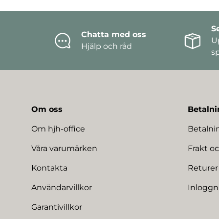
S
Chatta med oss
U
Hjälp och råd
s
Om oss
Betalni
Om hjh-office
Betaln
Våra varumärken
Frakt oc
Kontakta
Returer
Användarvillkor
Inloggn
Garantivillkor