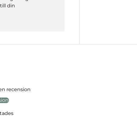
ill din
 en recension
sion
ttades