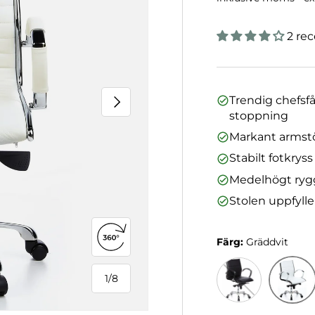
2 re
Nästa
Trendig chefsfå
stoppning
Markant armst
Stabilt fotkrys
Medelhögt ryg
Stolen uppfylle
Färg:
Gräddvit
Öppna 360°-vy
1
/
8
från
Gräddv
Svart