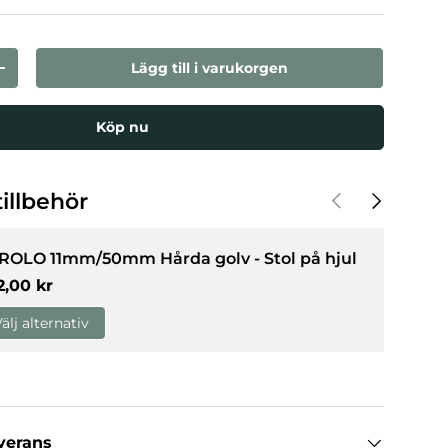
Lägg till i varukorgen
n
Öka kvantiteten
llerivy
Köp nu
Föregående
Nästa
illbehör
 ROLO 11mm/50mm Hårda golv - Stol på hjul
rmalpris
2,00 kr
älj alternativ
everans