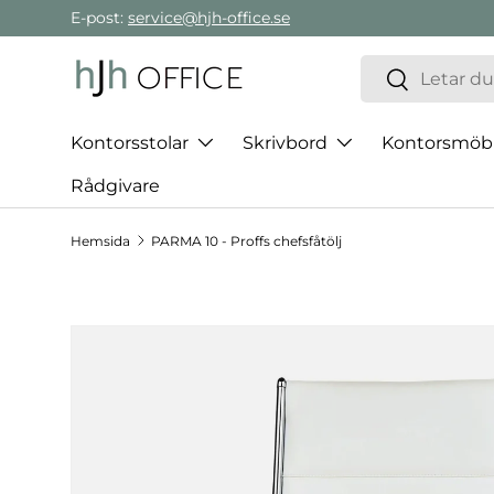
E-post:
service@hjh-office.se
Gå direkt till innehållet
Sök
Sök
Kontorsstolar
Skrivbord
Kontorsmöb
Rådgivare
Hemsida
PARMA 10 - Proffs chefsfåtölj
Hoppa till produktinformation