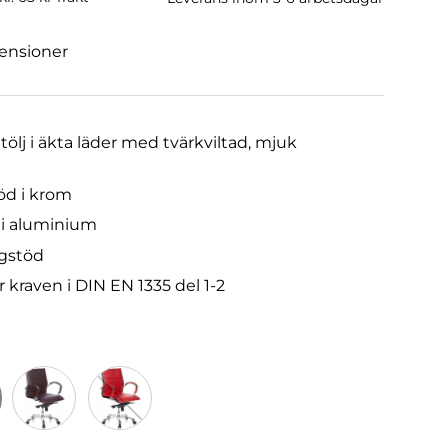
censioner
tölj i äkta läder med tvärkviltad, mjuk
öd i krom
s i aluminium
gstöd
r kraven i DIN EN 1335 del 1-2
it
Brun
Röd