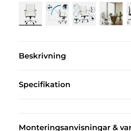
Bild 1 Ladda in i gallerivy
Bild 2 Ladda in i gallerivy
Bild 3 Ladda in i gall
Bild 4 La
Beskrivning
Specifikation
Monteringsanvisningar & va