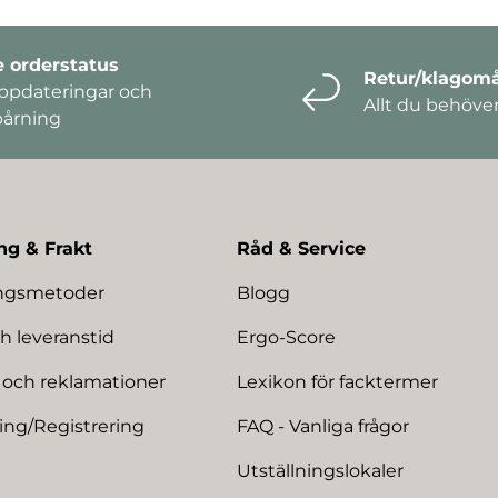
e orderstatus
Retur/klagomå
ppdateringar och
Allt du behöve
pårning
ng & Frakt
Råd & Service
ingsmetoder
Blogg
h leveranstid
Ergo-Score
 och reklamationer
Lexikon för facktermer
ing/Registrering
FAQ - Vanliga frågor
Utställningslokaler