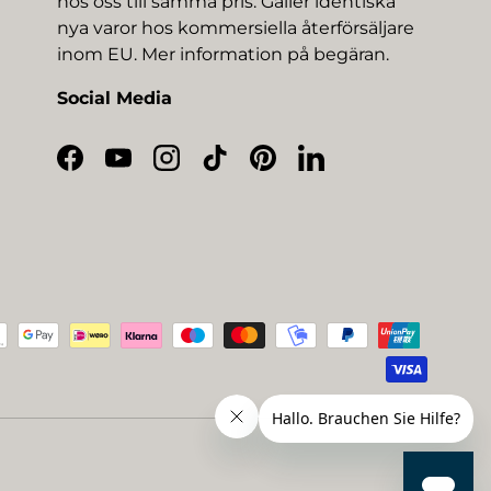
hos oss till samma pris. Gäller identiska
nya varor hos kommersiella återförsäljare
inom EU. Mer information på begäran.
Social Media
Facebook
YouTube
Instagram
TikTok
Pinterest
LinkedIn