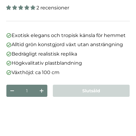
2 recensioner
Exotisk elegans och tropisk känsla för hemmet
Alltid grön konstgjord växt utan ansträngning
Bedrägligt realistisk replika
Högkvalitativ plastblandning
Växthöjd: ca 100 cm
nummer
Slutsåld
Minska mängden
Öka kvantiteten