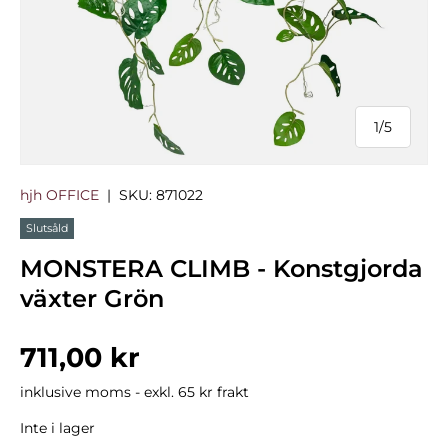
1
/
5
från
hjh OFFICE
|
SKU:
871022
Slutsåld
MONSTERA CLIMB - Konstgjorda
växter Grön
Normalpris
711,00 kr
inklusive moms - exkl. 65 kr frakt
Inte i lager