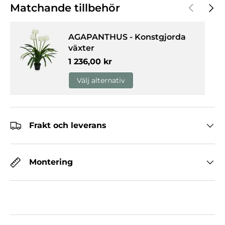
Föregåen
Nästa
Matchande tillbehör
AGAPANTHUS - Konstgjorda
växter
Normalpris
1 236,00 kr
Välj alternativ
Frakt och leverans
Montering