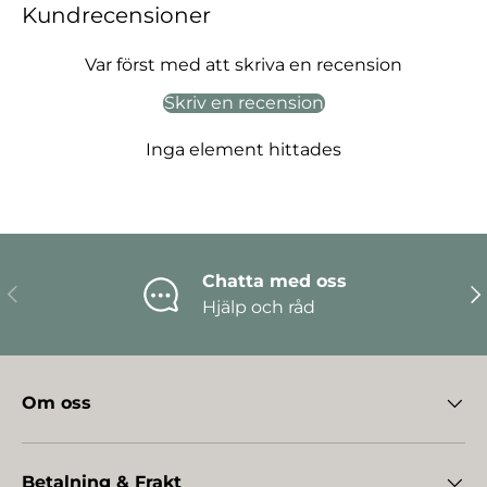
Kundrecensioner
Var först med att skriva en recension
Skriv en recension
Inga element hittades
Chatta med oss
Föregående
Nä
Hjälp och råd
Om oss
Betalning & Frakt