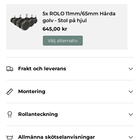
5x ROLO 11mm/65mm Hårda
golv - Stol på hjul
Normalpris
645,00 kr
Välj alternativ
Frakt och leverans
Montering
Rollanteckning
Allmänna skötselanvisningar