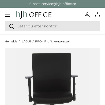
E-post:
service@hjh-office.se
Gå direkt till innehållet
Meny
Logga in
Var
Sök
Sök
Hemsida
LAGUNA PRO - Proffs kontorsstol
Hoppa till produktinformation