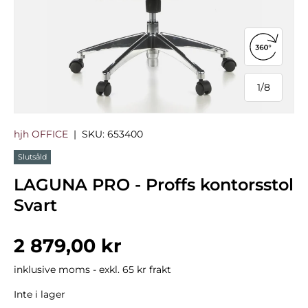
Öppna 3
1
/
8
från
hjh OFFICE
|
SKU:
653400
Slutsåld
LAGUNA PRO - Proffs kontorsstol
Svart
Normalpris
2 879,00 kr
inklusive moms - exkl. 65 kr frakt
Inte i lager