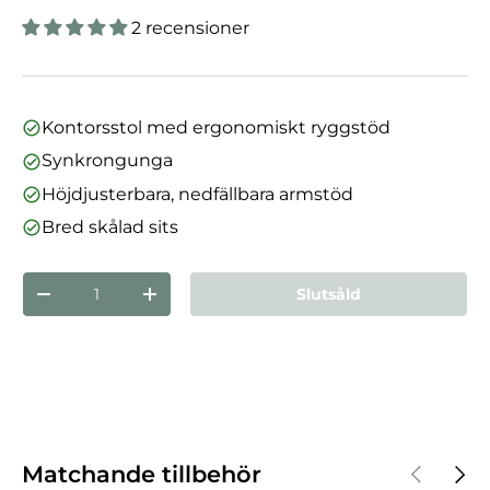
2 recensioner
Kontorsstol med ergonomiskt ryggstöd
Synkrongunga
Höjdjusterbara, nedfällbara armstöd
Bred skålad sits
nummer
Slutsåld
Minska mängden
Öka kvantiteten
Föregåen
Nästa
Matchande tillbehör