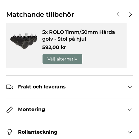
Föregåen
Nästa
Matchande tillbehör
5x ROLO 11mm/50mm Hårda
golv - Stol på hjul
Normalpris
592,00 kr
Välj alternativ
Frakt och leverans
Montering
Rollanteckning