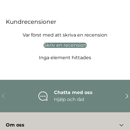
Kundrecensioner
Var först med att skriva en recension
Skriv en recension
Inga element hittades
Chatta med oss
Föregående
Nä
Hjälp och råd
Om oss