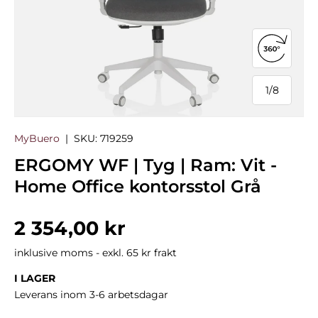
Öppna 3
1
/
8
från
MyBuero
|
SKU:
719259
ERGOMY WF | Tyg | Ram: Vit -
Home Office kontorsstol Grå
Normalpris
2 354,00 kr
inklusive moms - exkl. 65 kr frakt
I LAGER
Leverans inom 3-6 arbetsdagar