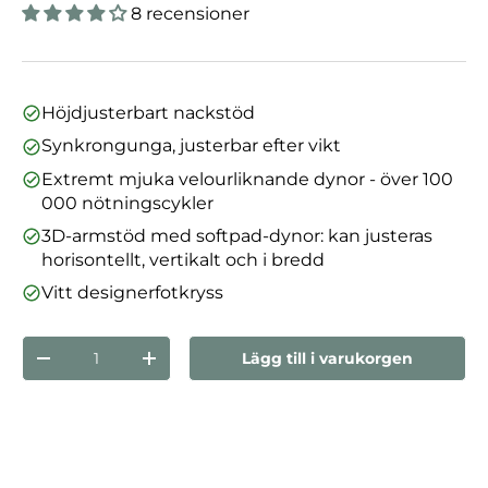
8 recensioner
Höjdjusterbart nackstöd
Synkrongunga, justerbar efter vikt
Extremt mjuka velourliknande dynor - över 100
000 nötningscykler
3D-armstöd med softpad-dynor: kan justeras
horisontellt, vertikalt och i bredd
Vitt designerfotkryss
nummer
Lägg till i varukorgen
Minska mängden
Öka kvantiteten