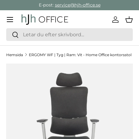
E-post:
service@hjh-office.se
Gå direkt till innehållet
Meny
Logga in
Var
Sök
Sök
Hemsida
ERGOMY WF | Tyg | Ram: Vit - Home Office kontorsstol
Hoppa till produktinformation