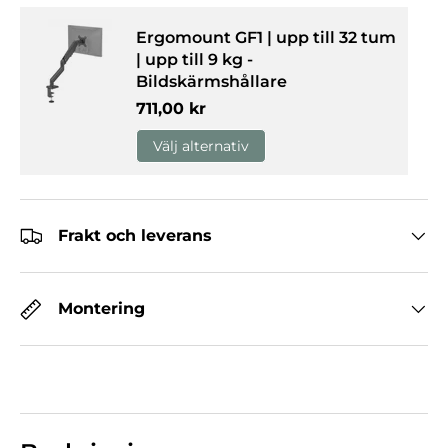
Ergomount GF1 | upp till 32 tum
| upp till 9 kg -
Bildskärmshållare
Normalpris
711,00 kr
Välj alternativ
Frakt och leverans
Montering