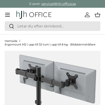
E-post:
service@hjh-office.se
Gå direkt till innehållet
Meny
Logga in
Var
Sök
Sök
Hemsida
Ergomount M2 | upp till 32 tum | upp till 8 kg - Bildskärmshållare
Hoppa till produktinformation