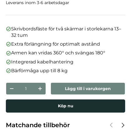
Leverans inom 3-6 arbetsdagar
Skrivbordsfäste för två skärmar i storlekarna 13–
32 tum
Extra förlängning för optimalt avstånd
Armen kan vridas 360° och svängas 180°
Integrerad kabelhantering
Bärförmåga upp till 8 kg
nummer
Lägg till i varukorgen
Minska mängden
Öka kvantiteten
Köp nu
Föregåen
Nästa
Matchande tillbehör