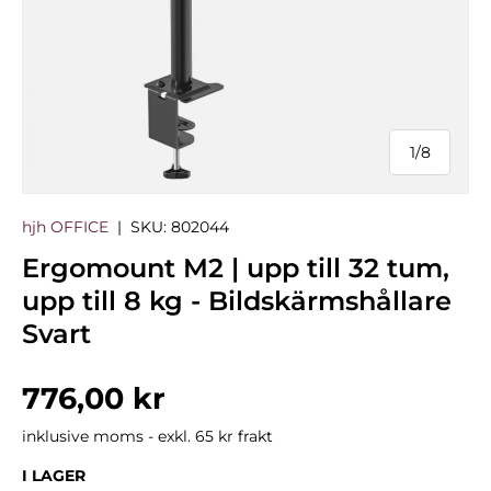
1
/
8
från
hjh OFFICE
|
SKU:
802044
Ergomount M2 | upp till 32 tum,
upp till 8 kg - Bildskärmshållare
Svart
Normalpris
776,00 kr
inklusive moms - exkl. 65 kr frakt
I LAGER