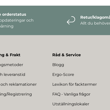
e orderstatus
Retur/klagomå
ppdateringar och
Allt du behöve
pårning
ng & Frakt
Råd & Service
ingsmetoder
Blogg
h leveranstid
Ergo-Score
 och reklamationer
Lexikon för facktermer
ing/Registrering
FAQ - Vanliga frågor
Utställningslokaler