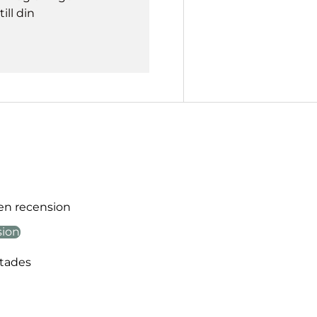
ill din
 en recension
sion
ttades