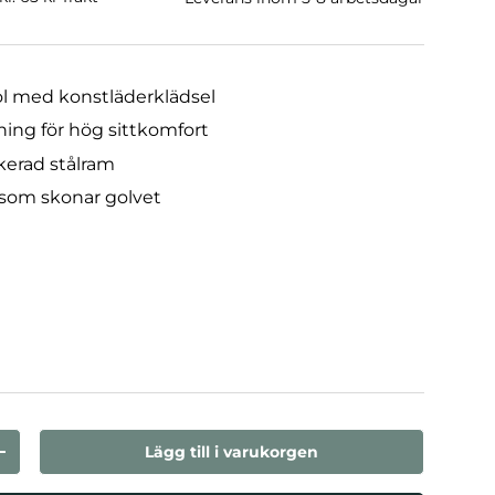
l med konstläderklädsel
ng för hög sittkomfort
kerad stålram
t som skonar golvet
Lägg till i varukorgen
n
Öka kvantiteten