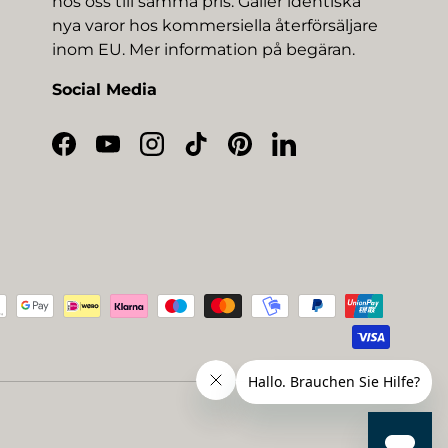
hos oss till samma pris. Gäller identiska
nya varor hos kommersiella återförsäljare
inom EU. Mer information på begäran.
Social Media
Facebook
YouTube
Instagram
TikTok
Pinterest
LinkedIn