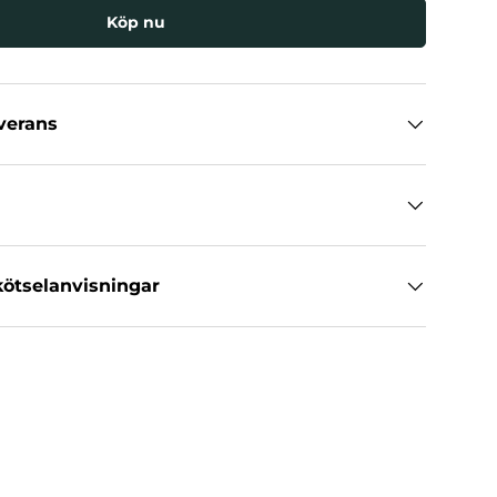
Köp nu
llerivy
everans
ötselanvisningar