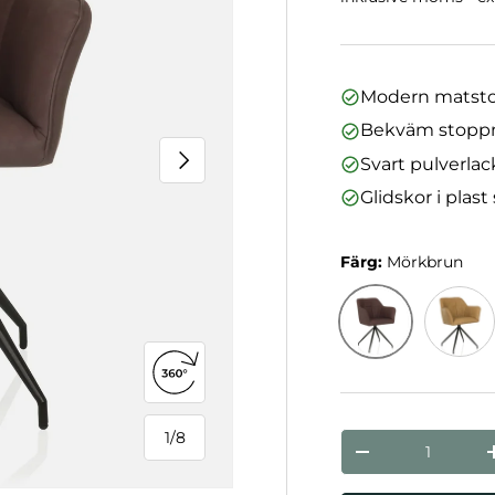
Modern matsto
Bekväm stoppni
Nästa
Svart pulverlac
Glidskor i plas
Färg:
Mörkbrun
Mörkbrun
Cognac
Öppna 360°-vy
1
/
8
nummer
från
Minska mängde