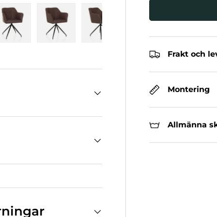
erivy
dda in i gallerivy
Bild 5 Ladda in i gallerivy
Bild 6 Ladda in i gallerivy
Bild 7 Ladda in i gallerivy
Bild 8 Ladda in i ga
Frakt och l
Montering
Allmänna sk
rningar