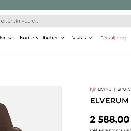
ler
Kontorstillbehör
Vistas
Försäljning
hjh LIVING
|
SKU:
ELVERUM S
Normalp
2 588,00
inklusive moms - exk