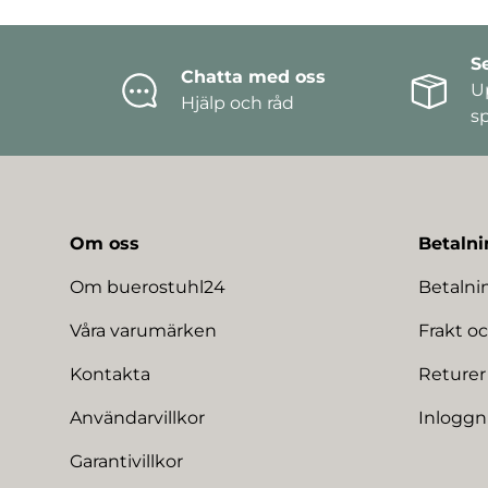
S
Chatta med oss
U
Hjälp och råd
s
Om oss
Betalni
Om buerostuhl24
Betaln
Våra varumärken
Frakt oc
Kontakta
Returer
Användarvillkor
Inloggn
Garantivillkor