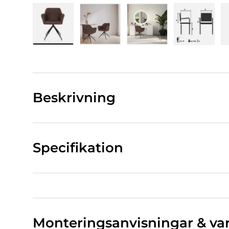
Bild 1 Ladda in i gallerivy
Bild 2 Ladda in i gallerivy
Bild 3 Ladda in i gall
Bild 4 La
Beskrivning
Specifikation
Monteringsanvisningar & va