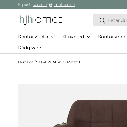
E-post:
service@hjh-office.se
Gå direkt till innehållet
Sök
Sök
Kontorsstolar
Skrivbord
Kontorsmöb
Rådgivare
Hemsida
ELVERUM SPU - Matstol
Hoppa till produktinformation