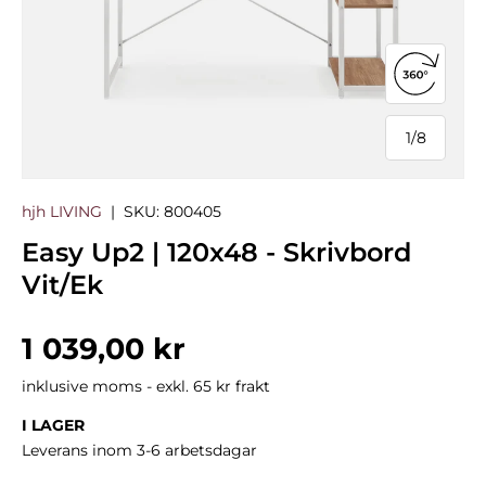
Öppna 3
1
/
8
från
hjh LIVING
|
SKU:
800405
Easy Up2 | 120x48 - Skrivbord
Vit/Ek
Normalpris
1 039,00 kr
inklusive moms - exkl. 65 kr frakt
I LAGER
Leverans inom 3-6 arbetsdagar