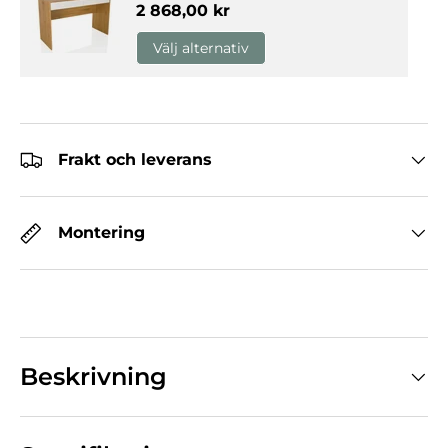
Normalpris
2 868,00 kr
Välj alternativ
Frakt och leverans
Montering
Beskrivning