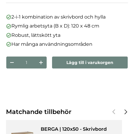
2-i-1 kombination av skrivbord och hylla
Rymlig arbetsyta (B x D): 120 x 48 cm
Robust, lättskött yta
Har många användningsområden
nummer
Lägg till i varukorgen
Minska mängden
Öka kvantiteten
Föregåen
Nästa
Matchande tillbehör
BERGA | 120x50 - Skrivbord