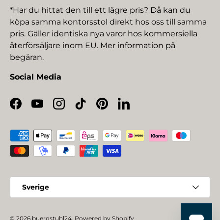
*Har du hittat den till ett lägre pris? Då kan du
köpa samma kontorsstol direkt hos oss till samma
pris. Gäller identiska nya varor hos kommersiella
återförsäljare inom EU. Mer information på
begäran.
Social Media
Facebook
YouTube
Instagram
TikTok
Pinterest
LinkedIn
Betalningsmetoder
Land/Region
Sverige
© 2026
buerostuhl24
.
Powered by Shopify