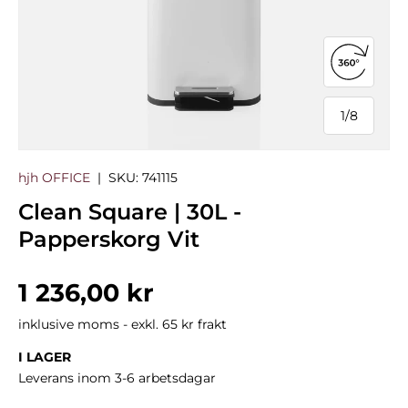
Öppna 3
1
/
8
från
hjh OFFICE
|
SKU:
741115
Clean Square | 30L -
Papperskorg Vit
Normalpris
1 236,00 kr
inklusive moms - exkl. 65 kr frakt
I LAGER
Leverans inom 3-6 arbetsdagar