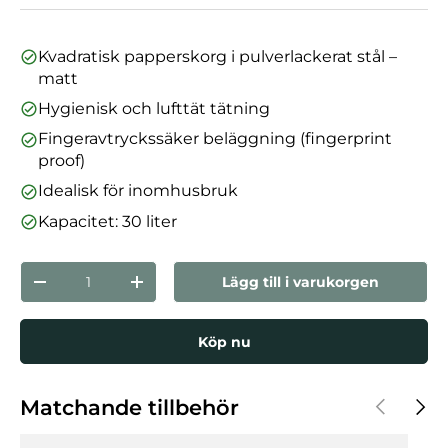
Kvadratisk papperskorg i pulverlackerat stål –
matt
Hygienisk och lufttät tätning
Fingeravtryckssäker beläggning (fingerprint
proof)
Idealisk för inomhusbruk
Kapacitet: 30 liter
nummer
Lägg till i varukorgen
Minska mängden
Öka kvantiteten
Köp nu
Föregåen
Nästa
Matchande tillbehör