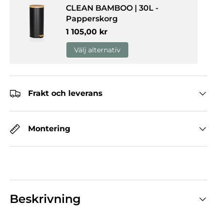
CLEAN BAMBOO | 30L -
Papperskorg
Normalpris
1 105,00 kr
Välj alternativ
Frakt och leverans
Montering
Beskrivning