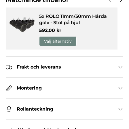
5x ROLO 11mm/50mm Hårda
golv - Stol på hjul
Normalpris
592,00 kr
Välj alternativ
Frakt och leverans
Montering
Rollanteckning