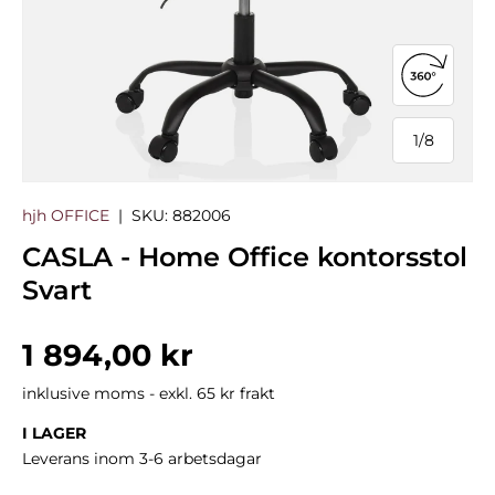
Öppna 3
1
/
8
från
hjh OFFICE
|
SKU:
882006
CASLA - Home Office kontorsstol
Svart
Normalpris
1 894,00 kr
inklusive moms - exkl. 65 kr frakt
I LAGER
Leverans inom 3-6 arbetsdagar