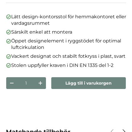
Lätt design-kontorsstol för hemmakontoret eller
vardagsrummet
Särskilt enkel att montera
Öppet designelement i ryggstödet för optimal
luftcirkulation
Vackert designat och stabilt fotkryss i plast, svart
Stolen uppfyller kraven i DIN EN 1335 del 1-2
nummer
Lägg till i varukorgen
Minska mängden
Öka kvantiteten
Föregåen
Nästa
Matchande tillbehör