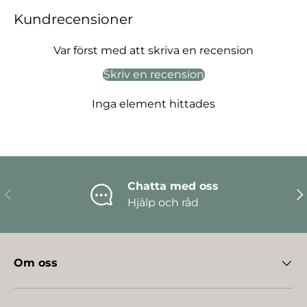
Kundrecensioner
Var först med att skriva en recension
Skriv en recension
Inga element hittades
Chatta med oss
Föregående
Nä
Hjälp och råd
Om oss