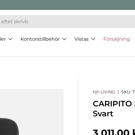
ler
Kontorstillbehör
Vistas
Försäljning
hjh LIVING
|
SKU:
7
CARIPITO | 
Svart
Normalp
3 011,00 