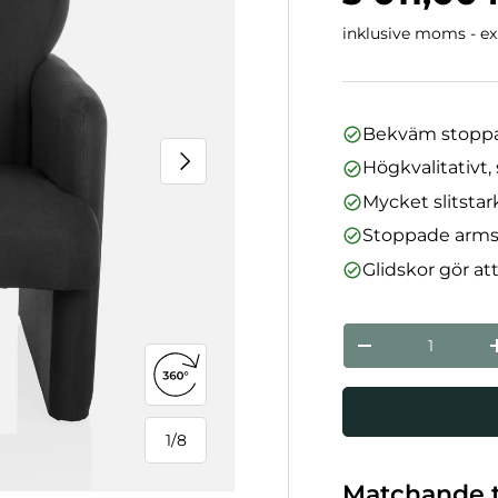
inklusive moms - exk
Bekväm stoppa
Nästa
Högkvalitativt,
Mycket slitstar
Stoppade arms
Glidskor gör at
nummer
Minska mängde
Öppna 360°-vy
1
/
8
från
Matchande t