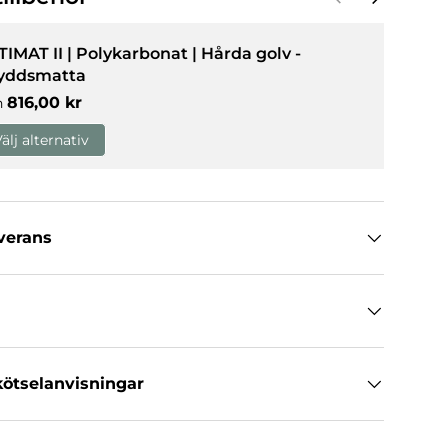
TIMAT II | Polykarbonat | Hårda golv -
yddsmatta
llerivy
Normalpris
816,00 kr
n
älj alternativ
everans
ötselanvisningar