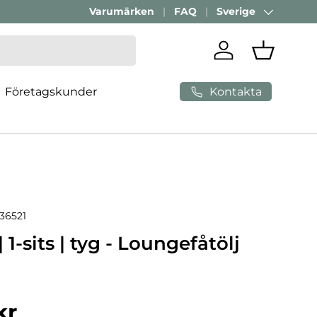
Varumärken
FAQ
Sverige
Land/Region
Logga in
Varukorg
Kontakta
Företagskunder
36521
1-sits | tyg - Loungefåtölj
ris
kr