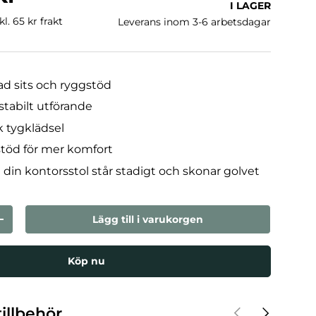
I LAGER
l. 65 kr frakt
Leverans inom 3-6 arbetsdagar
d sits och ryggstöd
 stabilt utförande
k tygklädsel
töd för mer komfort
t din kontorsstol står stadigt och skonar golvet
Lägg till i varukorgen
n
Öka kvantiteten
Köp nu
Föregående
Nästa
illbehör