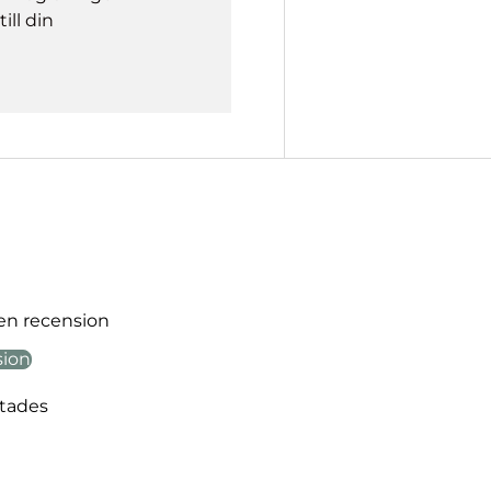
ill din
 en recension
sion
ttades