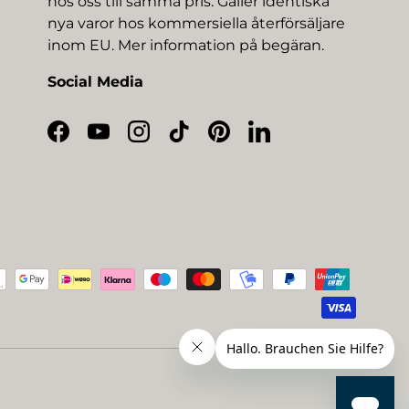
hos oss till samma pris. Gäller identiska
nya varor hos kommersiella återförsäljare
inom EU. Mer information på begäran.
Social Media
Facebook
YouTube
Instagram
TikTok
Pinterest
LinkedIn