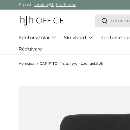
E-post:
service@hjh-office.se
Gå direkt till innehållet
Sök
Sök
Kontorsstolar
Skrivbord
Kontorsmöb
Rådgivare
Hemsida
CARIPITO | 1-sits | tyg - Loungefåtölj
Hoppa till produktinformation