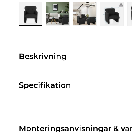
Bild 1 Ladda in i gallerivy
Bild 2 Ladda in i gallerivy
Bild 3 Ladda in i gall
Bild 4 La
Beskrivning
Specifikation
Monteringsanvisningar & va