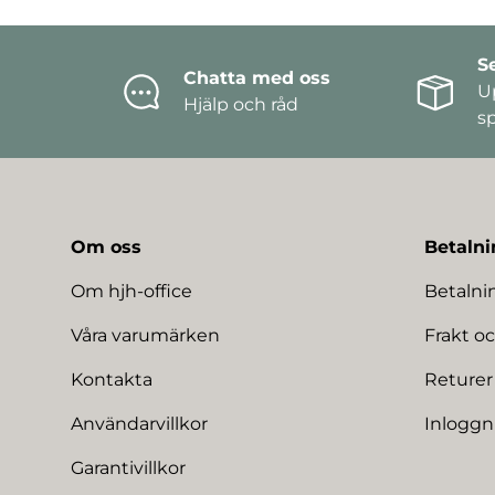
S
Chatta med oss
U
Hjälp och råd
s
Om oss
Betalni
Om hjh-office
Betaln
Våra varumärken
Frakt oc
Kontakta
Returer
Användarvillkor
Inloggn
Garantivillkor