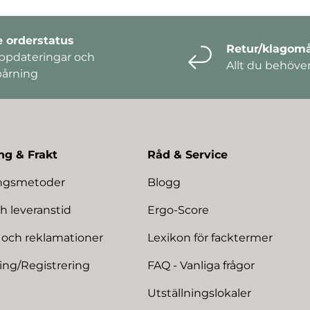
e orderstatus
Retur/klagomå
ppdateringar och
Allt du behöve
pårning
ng & Frakt
Råd & Service
ingsmetoder
Blogg
h leveranstid
Ergo-Score
 och reklamationer
Lexikon för facktermer
ing/Registrering
FAQ - Vanliga frågor
Utställningslokaler