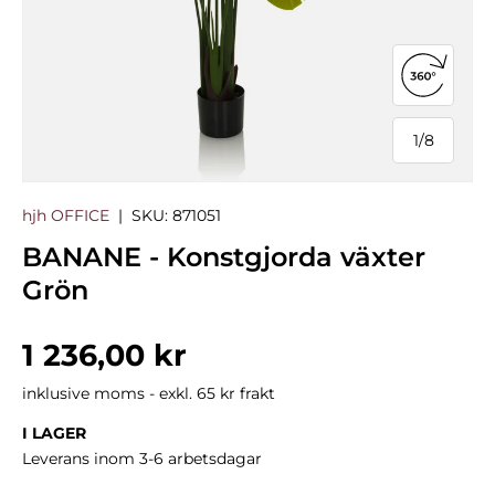
Öppna 3
1
/
8
från
hjh OFFICE
|
SKU:
871051
BANANE - Konstgjorda växter
Grön
Normalpris
1 236,00 kr
inklusive moms - exkl. 65 kr frakt
I LAGER
Leverans inom 3-6 arbetsdagar