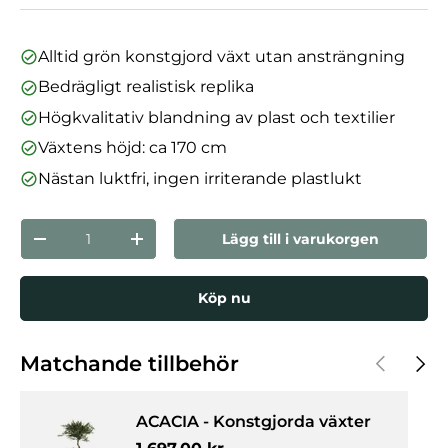
Alltid grön konstgjord växt utan ansträngning
Bedrägligt realistisk replika
Högkvalitativ blandning av plast och textilier
Växtens höjd: ca 170 cm
Nästan luktfri, ingen irriterande plastlukt
nummer
Lägg till i varukorgen
Minska mängden
Öka kvantiteten
Köp nu
Föregåen
Nästa
Matchande tillbehör
ACACIA - Konstgjorda växter
Normalpris