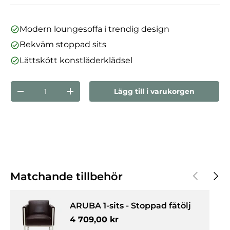
Modern loungesoffa i trendig design
Bekväm stoppad sits
Lättskött konstläderklädsel
nummer
Lägg till i varukorgen
Minska mängden
Öka kvantiteten
Föregåen
Nästa
Matchande tillbehör
ARUBA 1-sits - Stoppad fåtölj
Normalpris
4 709,00 kr