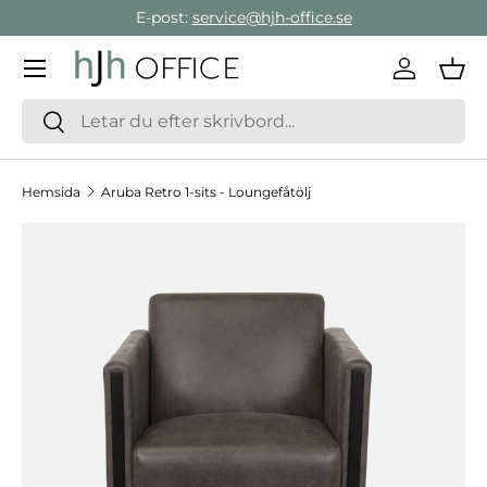
E-post:
service@hjh-office.se
Gå direkt till innehållet
Meny
Logga in
Var
Sök
Sök
Hemsida
Aruba Retro 1-sits - Loungefåtölj
Hoppa till produktinformation