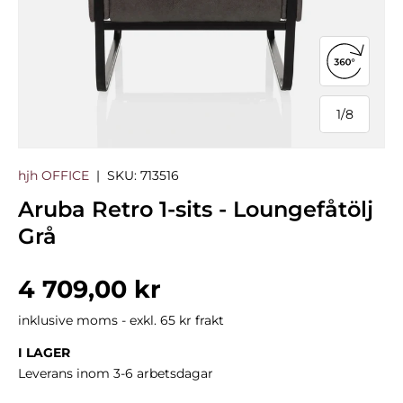
Öppna 3
1
/
8
från
hjh OFFICE
|
SKU:
713516
Aruba Retro 1-sits - Loungefåtölj
Grå
Normalpris
4 709,00 kr
inklusive moms - exkl. 65 kr frakt
I LAGER
Leverans inom 3-6 arbetsdagar