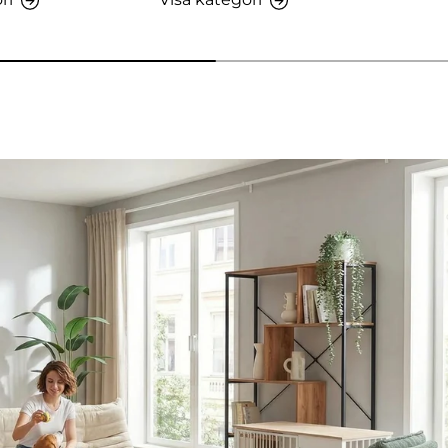
 AMIO H - Kontorsskåp
etaljer - Sitzolo 2 - Loungefåtölj