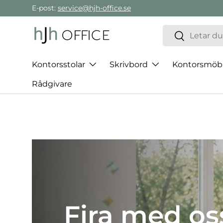
E-post:
service@hjh-office.se
Gå direkt till innehållet
Sök
Sök
Kontorsstolar
Skrivbord
Kontorsmöb
Rådgivare
Det bästa