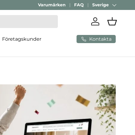
Varumärken
FAQ
Sverige
Land/Region
Logga in
Varukorg
Kontakta
Företagskunder