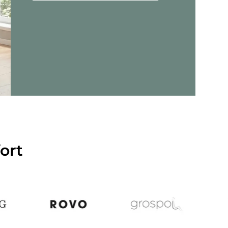
jer - Criss-Cross 20 - Loungefåtölj
ort