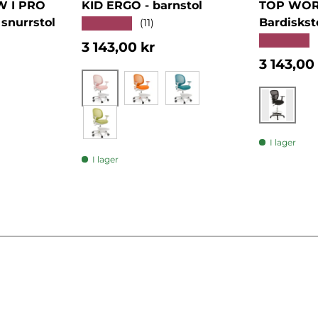
W I PRO
KID ERGO - barnstol
TOP WORK
snurrstol
Bardiskst
★★★★★
(11)
★★★★★
Normalpris
3 143,00 kr
Normalp
3 143,00
Rosa
Orange
Blå
Svart
Grön
I lager
I lager