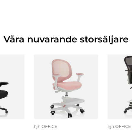
Våra nuvarande storsäljare
 i
L
gen
Välj alternativ
va
hjh OFFICE
hjh OFFICE