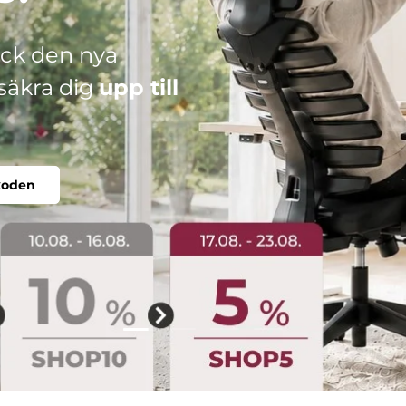
din perfekta stol.
duell.
Ladda sliden 2 från 4
Ladda sliden 1 från 4
Ladda sliden 3 från 4
Ladda sliden 4 från