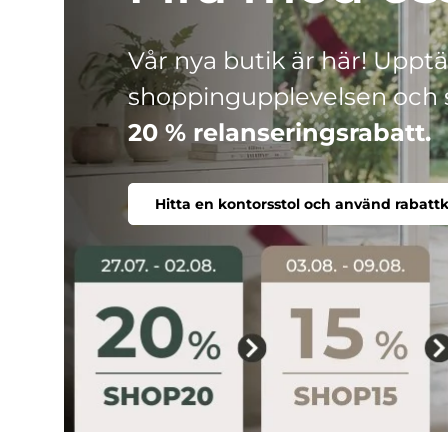
HJH
Tre produktlinjer, ett mål: 
Ergonomisk, bekväm, indivi
Hitta en kontorsstol