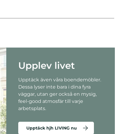
Upplev livet
Upptäck även våra boendemöbler.
Dessa lyser inte bara i dina fyra
väggar, utan ger också en mysig,
feel-good atmosfär till varje
arbetsplats.
Upptäck hjh LIVING nu