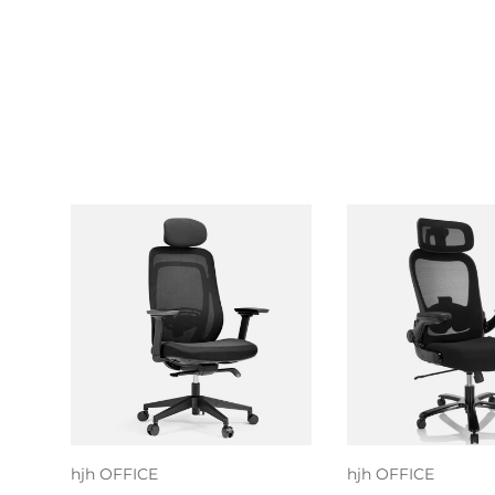
Lägg till i
Lägg till
varukorgen
varukor
hjh OFFICE
hjh OFFICE