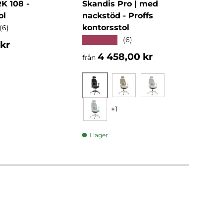
 108 -
Skandis Pro | med
KID
ol
nackstöd - Proffs
Snu
kontorsstol
★★
(6)
★★★★★
(6)
ris
Nor
 kr
2 6
Normalpris
4 458,00 kr
från
Svart
Beige
Grå
+1
Mint
I l
I lager