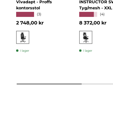
Vivadapt - Proffs
INSTRUCTOR S
kontorsstol
Tyg/mesh - XXL 
★★★★★
★★★★★
(3)
(4)
Normalpris
Normalpris
2 748,00 kr
8 372,00 kr
Svart
Svart
I lager
I lager