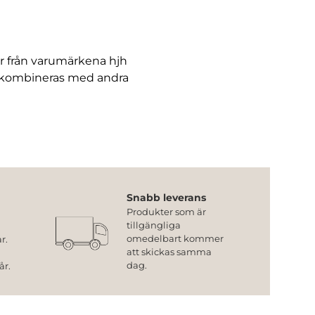
r från varumärkena hjh
e kombineras med andra
Snabb leverans
Produkter som är
tillgängliga
omedelbart kommer
r.
att skickas samma
dag.
år.