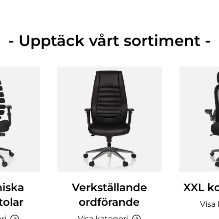
- Upptäck vårt sortiment -
iska
Verkställande
XXL ko
tolar
ordförande
Visa
ri
Visa kategori