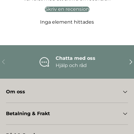
Skriv en recension
Inga element hittades
Chatta med oss
Föregående
Nä
Hjälp och råd
Om oss
Betalning & Frakt