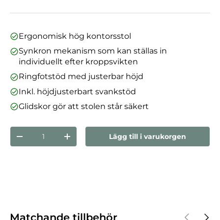
Ergonomisk hög kontorsstol
Synkron mekanism som kan ställas in
individuellt efter kroppsvikten
Ringfotstöd med justerbar höjd
Inkl. höjdjusterbart svankstöd
Glidskor gör att stolen står säkert
nummer
Lägg till i varukorgen
Minska mängden
Öka kvantiteten
Föregåen
Nästa
Matchande tillbehör