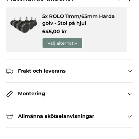
5x ROLO 11mm/65mm Hårda
golv - Stol på hjul
Normalpris
645,00 kr
Välj alternativ
Frakt och leverans
Montering
Allmänna skötselanvisningar