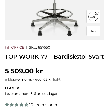
Öppna 3
1
/
8
från
hjh OFFICE
|
SKU:
657550
TOP WORK 77 - Bardiskstol Svart
Normalpris
5 509,00 kr
inklusive moms - exkl. 65 kr frakt
I LAGER
Leverans inom 3-6 arbetsdagar
10 recensioner