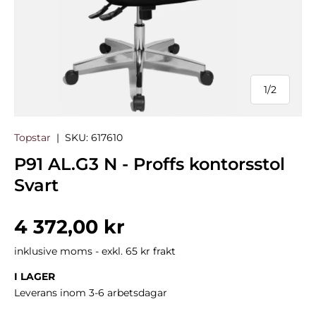
1
/
2
från
Topstar
|
SKU:
617610
P91 AL.G3 N - Proffs kontorsstol
Svart
Normalpris
4 372,00 kr
inklusive moms - exkl. 65 kr frakt
I LAGER
Leverans inom 3-6 arbetsdagar