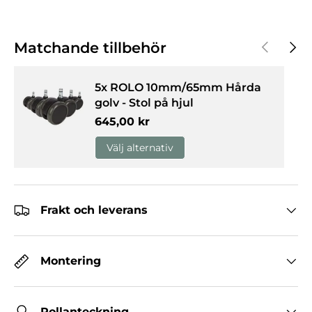
Föregåen
Nästa
Matchande tillbehör
5x ROLO 10mm/65mm Hårda
golv - Stol på hjul
Normalpris
645,00 kr
Välj alternativ
Frakt och leverans
Montering
Rollanteckning